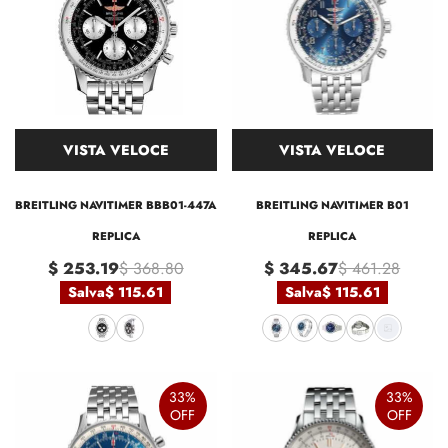
VISTA VELOCE
VISTA VELOCE
BREITLING NAVITIMER BBB01-447A
BREITLING NAVITIMER B01
REPLICA
REPLICA
$ 253.19
$ 368.80
$ 345.67
$ 461.28
Salva
$ 115.61
Salva
$ 115.61
33%
33%
OFF
OFF