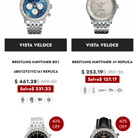
VISTA VELOCE
VISTA VELOCE
BREITLING NAVITIMER B01
BREITLING NAVITIMER 41 REPLICA
$ 253.19
$ 380.36
AB0127211C1A1 REPLICA
Salva
$ 127.17
$ 461.28
$ 692.50
Salva
$ 231.22
40%
40%
OFF
OFF