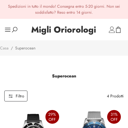
Spedizioni in tutto il mondo! Consegna entro 5-20 giorni. Non sei
soddisfatto? Reso entro 14 giorni.
Migli Oriorologi
Casa
/
Superocean
Superocean
Filtro
4
Prodotti
29%
31%
OFF
OFF