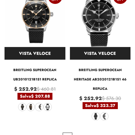
VISTA VELOCE
VISTA VELOCE
BREITLING SUPEROCEAN
BREITLING SUPEROCEAN
UB2010121B1S1 REPLICA
HERITAGE AB2020121B1S1 46
$ 252.92
$ 460.81
REPLICA
Salva
$ 207.88
$ 252.92
$ 576.30
Salva
$ 323.37