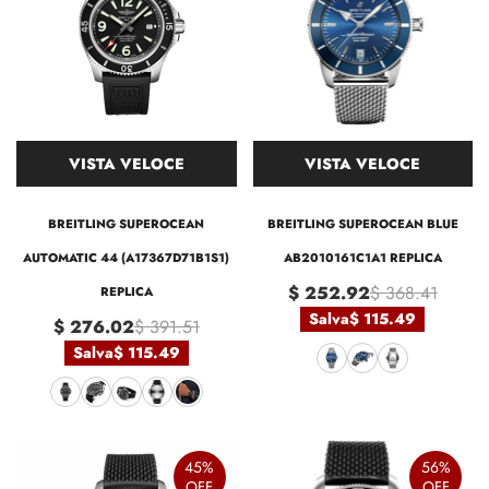
VISTA VELOCE
VISTA VELOCE
BREITLING SUPEROCEAN
BREITLING SUPEROCEAN BLUE
AUTOMATIC 44 (A17367D71B1S1)
AB2010161C1A1 REPLICA
$ 252.92
$ 368.41
REPLICA
Salva
$ 115.49
$ 276.02
$ 391.51
Salva
$ 115.49
45%
56%
OFF
OFF