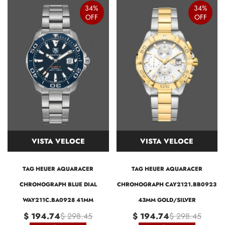
34%
34%
OFF
OFF
VISTA VELOCE
VISTA VELOCE
TAG HEUER AQUARACER
TAG HEUER AQUARACER
CHRONOGRAPH BLUE DIAL
CHRONOGRAPH CAY2121.BB0923
WAY211C.BA0928 41MM
43MM GOLD/SILVER
$ 194.74
$ 298.45
$ 194.74
$ 298.45