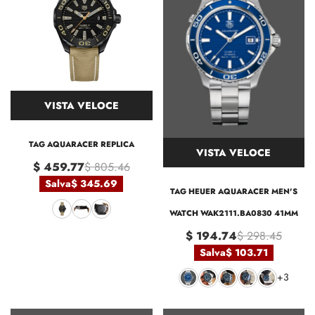
VISTA VELOCE
TAG AQUARACER REPLICA
VISTA VELOCE
$ 459.77
$ 805.46
Salva
$ 345.69
TAG HEUER AQUARACER MEN'S
WATCH WAK2111.BA0830 41MM
$ 194.74
$ 298.45
Salva
$ 103.71
+3