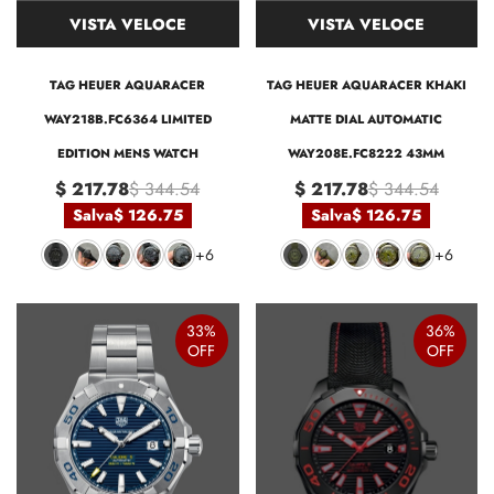
VISTA VELOCE
VISTA VELOCE
TAG HEUER AQUARACER
TAG HEUER AQUARACER KHAKI
WAY218B.FC6364 LIMITED
MATTE DIAL AUTOMATIC
EDITION MENS WATCH
WAY208E.FC8222 43MM
$ 217.78
$ 344.54
$ 217.78
$ 344.54
Salva
$ 126.75
Salva
$ 126.75
+6
+6
33%
36%
OFF
OFF