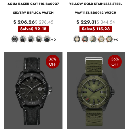
AQUA RACER CAY1110.BA0927
YELLOW GOLD STAINLESS STEEL
SILVERY REPLICA WATCH
WAY1151.BD0912 WATCH
$ 206.26
$ 298.45
$ 229.31
$ 344.54
Salva
$ 92.18
Salva
$ 115.23
+5
+6
36%
36%
OFF
OFF