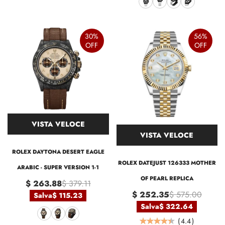
30%
56%
OFF
OFF
VISTA VELOCE
VISTA VELOCE
ROLEX DAYTONA DESERT EAGLE
ROLEX DATEJUST 126333 MOTHER
ARABIC - SUPER VERSION 1-1
OF PEARL REPLICA
$ 263.88
$ 379.11
$ 252.35
$ 575.00
Salva
$ 115.23
Salva
$ 322.64
(
4.4
)