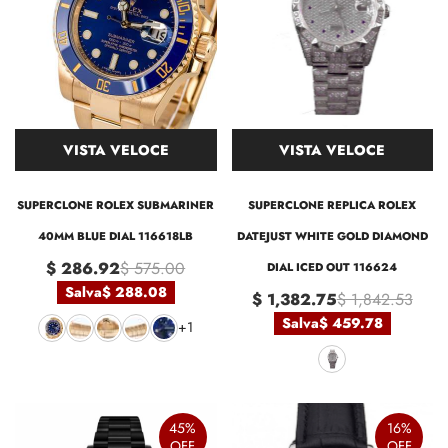
VISTA VELOCE
VISTA VELOCE
SUPERCLONE ROLEX SUBMARINER
SUPERCLONE REPLICA ROLEX
40MM BLUE DIAL 116618LB
DATEJUST WHITE GOLD DIAMOND
$ 286.92
$ 575.00
DIAL ICED OUT 116624
Salva
$ 288.08
$ 1,382.75
$ 1,842.53
Salva
$ 459.78
+1
45%
16%
OFF
OFF