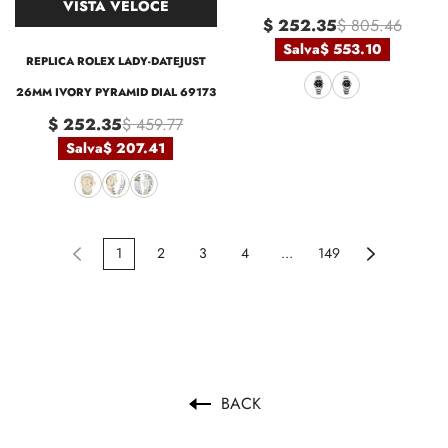
VISTA VELOCE
$ 252.35
$ 805.46
Salva
$ 553.10
REPLICA ROLEX LADY-DATEJUST
26MM IVORY PYRAMID DIAL 69173
$ 252.35
$ 459.77
Salva
$ 207.41
1
2
3
4
...
149
BACK