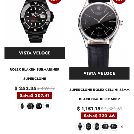
VISTA VELOCE
ROLEX BLAKEN SUBMARINER
VISTA VELOCE
SUPERCLONE
$ 252.35
$ 459.77
SUPERCLONE ROLEX CELLINI 38MM
Salva
$ 207.41
BLACK DIAL REP016809
$ 1,151.15
$ 1,381.61
Salva
$ 230.46
+4