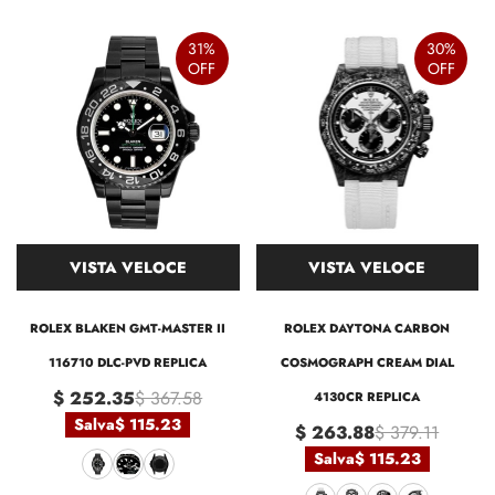
31%
30%
OFF
OFF
VISTA VELOCE
VISTA VELOCE
ROLEX BLAKEN GMT-MASTER II
ROLEX DAYTONA CARBON
116710 DLC-PVD REPLICA
COSMOGRAPH CREAM DIAL
$ 252.35
$ 367.58
4130CR REPLICA
Salva
$ 115.23
$ 263.88
$ 379.11
Salva
$ 115.23