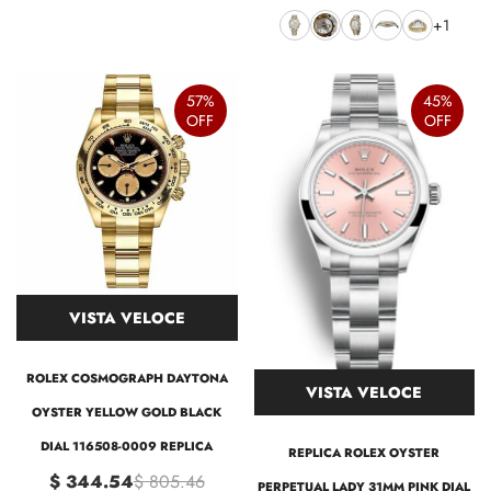
+1
57%
45%
OFF
OFF
VISTA VELOCE
ROLEX COSMOGRAPH DAYTONA
VISTA VELOCE
OYSTER YELLOW GOLD BLACK
DIAL 116508-0009 REPLICA
REPLICA ROLEX OYSTER
$ 344.54
$ 805.46
PERPETUAL LADY 31MM PINK DIAL