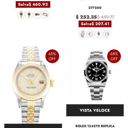
Salva
$ 460.92
277200
$ 252.35
$ 459.77
Salva
$ 207.41
45%
68%
OFF
OFF
VISTA VELOCE
ROLEX 124270 REPLICA