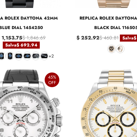
CA ROLEX DAYTONA 42MM
REPLICA ROLEX DAYTON
BLUE DIAL 1454250
BLACK DIAL 11650
 1,153.75
$ 1,846.69
$ 252.92
$ 460.81
Salva
$
Salva
$ 692.94
+2
45%
OFF