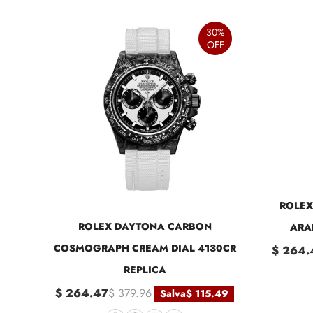
30%
OFF
ROLEX
ROLEX DAYTONA CARBON
ARAB
COSMOGRAPH CREAM DIAL 4130CR
$ 264.
REPLICA
$ 264.47
$ 379.96
Salva
$ 115.49