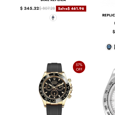
$ 345.32
$ 807.28
Salva
$ 461.96
REPLI
$
57%
OFF