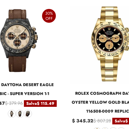
30%
OFF
 DAYTONA DESERT EAGLE
ROLEX COSMOGRAPH DA
IC - SUPER VERSION 1-1
OYSTER YELLOW GOLD BLA
47
$ 379.96
Salva
$ 115.49
116508-0009 REPLI
$ 345.32
$ 807.28
Salva
$