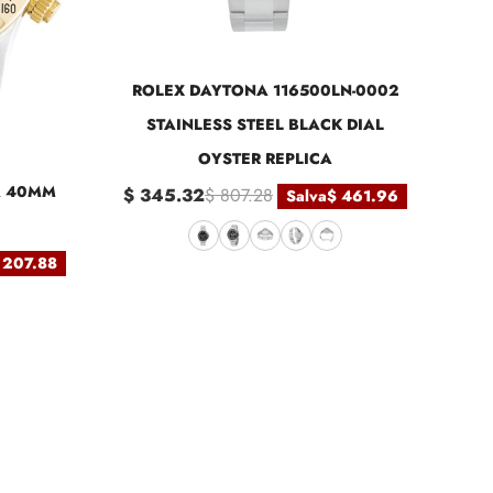
ROLEX DAYTONA 116500LN-0002
STAINLESS STEEL BLACK DIAL
OYSTER REPLICA
A 40MM
$ 345.32
$ 807.28
Salva
$ 461.96
 207.88