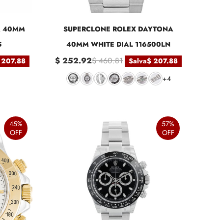
A 40MM
SUPERCLONE ROLEX DAYTONA
5
40MM WHITE DIAL 116500LN
$ 252.92
$ 460.81
 207.88
Salva
$ 207.88
+4
45%
57%
OFF
OFF