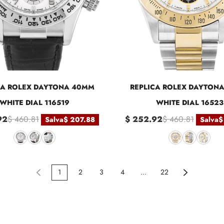
CA ROLEX DAYTONA 40MM
REPLICA ROLEX DAYTON
WHITE DIAL 116519
WHITE DIAL 16523
92
$ 460.81
$ 252.92
$ 460.81
Salva
$ 207.88
Salva
$
1
2
3
4
...
22