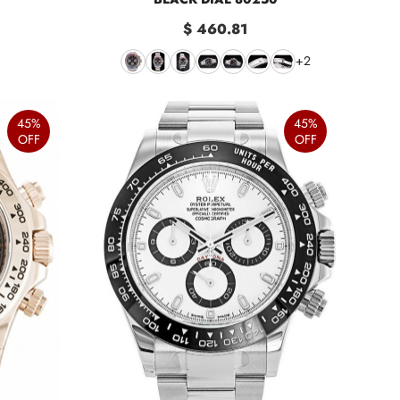
$ 460.81
+2
45%
45%
OFF
OFF