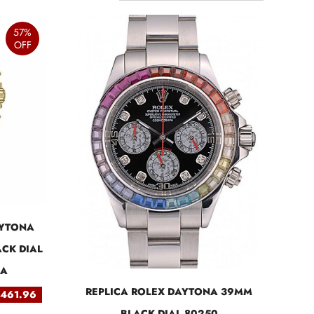
57%
OFF
YTONA
CK DIAL
CA
REPLICA ROLEX DAYTONA 39MM
 461.96
BLACK DIAL 80250