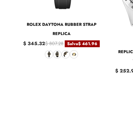
ROLEX DAYTONA RUBBER STRAP
REPLICA
$ 345.32
$ 807.28
Salva
$ 461.96
REPLI
$ 252.